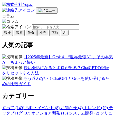
コラム
製造
医療
飲食
小売
宿泊
AI
人気の記事
【2025年最新】Grok 4：“世界最強AI”、その本気
が、ちょっと怖い
長い会話になるとボロが出る？ChatGPTの記憶
をリセットする方法
もう迷わない！ChatGPTとGrokを使い分けるた
めの比較ガイド
カテゴリー
すべて (149)
活動・イベント (8)
お知らせ (4)
トレンド (79)
テ
ックブログ (37)
オフショア開発 (13)
システム開発 (2)
ソリュ