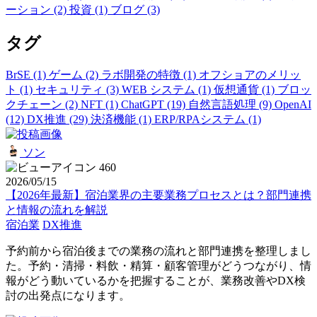
ーション (2)
投資 (1)
ブログ (3)
タグ
BrSE (1)
ゲーム (2)
ラボ開発の特徴 (1)
オフショアのメリッ
ト (1)
セキュリティ (3)
WEB システム (1)
仮想通貨 (1)
ブロッ
クチェーン (2)
NFT (1)
ChatGPT (19)
自然言語処理 (9)
OpenAI
(12)
DX推進 (29)
決済機能 (1)
ERP/RPAシステム (1)
ソン
460
2026/05/15
【2026年最新】宿泊業界の主要業務プロセスとは？部門連携
と情報の流れを解説
宿泊業
DX推進
予約前から宿泊後までの業務の流れと部門連携を整理しまし
た。予約・清掃・料飲・精算・顧客管理がどうつながり、情
報がどう動いているかを把握することが、業務改善やDX検
討の出発点になります。