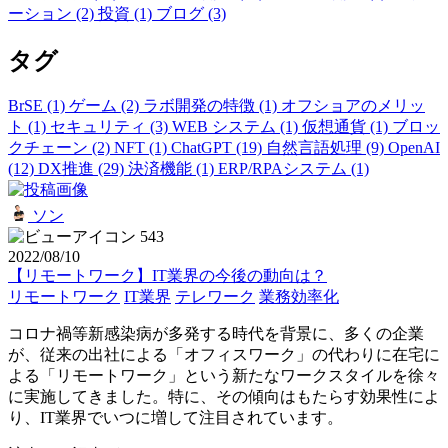
ーション (2)
投資 (1)
ブログ (3)
タグ
BrSE (1)
ゲーム (2)
ラボ開発の特徴 (1)
オフショアのメリッ
ト (1)
セキュリティ (3)
WEB システム (1)
仮想通貨 (1)
ブロッ
クチェーン (2)
NFT (1)
ChatGPT (19)
自然言語処理 (9)
OpenAI
(12)
DX推進 (29)
決済機能 (1)
ERP/RPAシステム (1)
ソン
543
2022/08/10
【リモートワーク】IT業界の今後の動向は？
リモートワーク
IT業界
テレワーク
業務効率化
コロナ禍等新感染病が多発する時代を背景に、多くの企業
が、従来の出社による「オフィスワーク」の代わりに在宅に
よる「リモートワーク」という新たなワークスタイルを徐々
に実施してきました。特に、その傾向はもたらす効果性によ
り、IT業界でいつに増して注目されています。