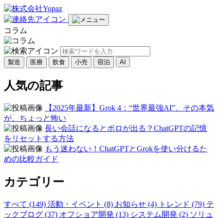
コラム
製造
医療
飲食
小売
宿泊
AI
人気の記事
【2025年最新】Grok 4：“世界最強AI”、その本気
が、ちょっと怖い
長い会話になるとボロが出る？ChatGPTの記憶
をリセットする方法
もう迷わない！ChatGPTとGrokを使い分けるた
めの比較ガイド
カテゴリー
すべて (149)
活動・イベント (8)
お知らせ (4)
トレンド (79)
テ
ックブログ (37)
オフショア開発 (13)
システム開発 (2)
ソリュ