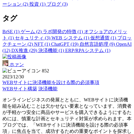
ーション (2)
投資 (1)
ブログ (3)
タグ
BrSE (1)
ゲーム (2)
ラボ開発の特徴 (1)
オフショアのメリッ
ト (1)
セキュリティ (3)
WEB システム (1)
仮想通貨 (1)
ブロッ
クチェーン (2)
NFT (1)
ChatGPT (19)
自然言語処理 (9)
OpenAI
(12)
DX推進 (29)
決済機能 (1)
ERP/RPAシステム (1)
ホァン
852
2023/12/30
WEBサイトに決済機能を設ける際の必須事項
WEBサイト構築
決済機能
オンラインビジネスの発展とともに、WEBサイトに決済機
能を組み込むことは欠かせない要素となっています。消費者
が手軽かつ安全に商品やサービスを購入できるようにするた
めには、慎重な計画とセキュリティ対策が求められます。本
ブログでは、「WEBサイトに決済機能を設ける際の必須事
項」に焦点を当て、成功するための重要なポイントを探求し