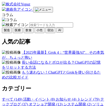
コラム
製造
医療
飲食
小売
宿泊
AI
人気の記事
【2025年最新】Grok 4：“世界最強AI”、その本気
が、ちょっと怖い
長い会話になるとボロが出る？ChatGPTの記憶
をリセットする方法
もう迷わない！ChatGPTとGrokを使い分けるた
めの比較ガイド
カテゴリー
すべて (149)
活動・イベント (8)
お知らせ (4)
トレンド (79)
テ
ックブログ (37)
オフショア開発 (13)
システム開発 (2)
ソリュ