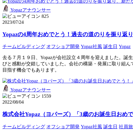
Yopazアナウンサー
825
2023/07/24
Yopazの4周年おめでとう！過去の道のりを振り
チームビルディング
オフショア開発
Yopaz社風
誕生日
Yopaz
去る７月１９日、Yopazが会社設立４周年を迎えました。誕
びと感動が交錯していました。会社の構築・発展に取り組ん
目指す機会でもあります。
Yopazアナウンサー
1559
2022/08/04
株式会社Yopaz（ヨパーズ）「3歳のお誕生日おめ
チームビルディング
オフショア開発
Yopaz社風
誕生日
社員旅