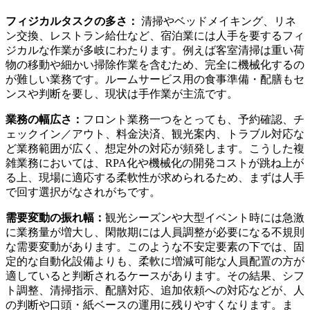
フィジカルタスクの多さ：
清掃やベッドメイキング、リネ
ン交換、レストラン給仕など、宿泊業には人手を要するフィ
ジカルな作業が多岐にわたります。例えば客室清掃は重い荷
物の移動や細かい掃除作業を含むため、完全に機械化するの
が難しい業務です。ルームサービス用の食事準備・配膳もセ
ンスや判断を要し、現状は手作業が主流です。
業務の幅広さ：
フロント業務一つをとっても、予約確認、チ
ェックイン／アウト、料金決済、観光案内、トラブル対応な
ど業務範囲が広く、想定外の対応が頻発します。こうした複
雑業務においては、RPA化や機械化の開発コストが跳ね上が
る上、現場に適応する柔軟性が求められるため、まずは人手
で回す選択がなされがちです。
需要変動の振れ幅：
観光シーズンや大型イベント時には急激
に業務量が増大し、閑散期には人員調整が必要になる不規則
な需要変動があります。このような不安定要素の下では、固
定的な自動化設備よりも、柔軟に増減可能な人員配置の方が
適していると判断されるケースがあります。その結果、シフ
ト調整、清掃指示、配膳対応、追加依頼への対応などが、人
の判断や口頭・紙ベースの運用に残りやすくなります。ま