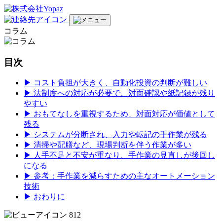
コラム
目次
▶︎ コスト負担が大きく、自動化投資の判断が難しい
▶︎ 法制度への対応が必要で、対面確認や紙記録が残り
やすい
▶︎ おもてなしを重視するため、対面対応が価値として
残る
▶︎ システムが分断され、入力や転記の手作業が残る
▶︎ 清掃や配膳など、現場判断を伴う作業が多い
▶︎ 人手不足と不安が重なり、手作業の見直しが後回し
になる
▶︎ 参考：手作業を減らすための主なオートメーション
技術
▶︎ おわりに
812