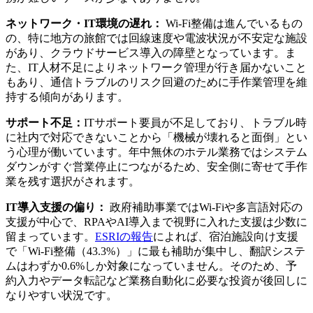
ネットワーク・IT環境の遅れ：
Wi-Fi整備は進んでいるもの
の、特に地方の旅館では回線速度や電波状況が不安定な施設
があり、クラウドサービス導入の障壁となっています。ま
た、IT人材不足によりネットワーク管理が行き届かないこと
もあり、通信トラブルのリスク回避のために手作業管理を維
持する傾向があります。
サポート不足：
ITサポート要員が不足しており、トラブル時
に社内で対応できないことから「機械が壊れると面倒」とい
う心理が働いています。年中無休のホテル業務ではシステム
ダウンがすぐ営業停止につながるため、安全側に寄せて手作
業を残す選択がされます。
IT導入支援の偏り：
政府補助事業ではWi-Fiや多言語対応の
支援が中心で、RPAやAI導入まで視野に入れた支援は少数に
留まっています。
ESRIの報告
によれば、宿泊施設向け支援
で「Wi-Fi整備（43.3%）」に最も補助が集中し、翻訳システ
ムはわずか0.6%しか対象になっていません。そのため、予
約入力やデータ転記など業務自動化に必要な投資が後回しに
なりやすい状況です。