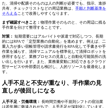
た、清掃や配膳そのものは人の判断が必要でも、指示、進捗
共有、チェックリストなどの周辺業務は、
手順と判断基準を
そろえる
ことで改善しやすくなります。
まず確認すべきこと：
物理作業そのものと、その周辺に残る
手作業を分けて整理することです。
対策：
短期需要にはアルバイトや派遣で対応しつつ、長期
的にはRPAで「定型業務の自動化」を進めます。例えば、二
重入力が多い宿帳管理や請求書発行をRPA化して手書きや手
作業を減らす、清掃マニュアルを標準化して清掃ロボットを
併用するなど、業務プロセスの見直しと自動化可能箇所の洗
い出しを行います。また、業務量変動に対応できるクラウド
型サービスや外部委託も検討し、人的リソースを最適化しま
す。
人手不足と不安が重なり、手作業の見
直しが後回しになる
人手不足・労働環境：
長時間労働や不規則シフトの宿泊業
は若年層に敬遠されがちで、人手不足が深刻化しています。