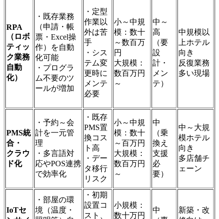
・定型
・既存業務
作業以
小～中規
中～
（申請・帳
RPA
外は苦
模：数十
高
中規模以
（ロボ
票・Excel操
手
～数百万
（要
上ホテル
ティッ
作）を自動
・シス
円
設
向き
ク業務
化可能
テム変
大規模：
計・
反復業務
自動
・プログラ
更時に
数百万円
メン
多い現場
化）
ム不要のツ
メンテ
～
テ）
ールが増加
必要
・既存
・予約～会
小～中規
中
PMS置
中～大規
PMS統
計を一元管
模：数十
（乗
換コス
模ホテル
合・
理
～百万円
換え
ト高
向き
クラウ
・多言語対
大規模：
支援
・デー
多店舗チ
ド化
応やPOS連携
数百万円
必
タ移行
ェーン
で効率化
～
要）
リスク
・初期
・部屋の環
設置コ
小規模：
IoTセ
境（温度・
中
新築・改
スト、
数十万円