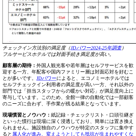
チェックイン方法別の満足度（
JDパワー2024-25年調査
）
フルサービスホテルでは対面手続き満足度が高い。
顧客層の期待：
外国人観光客や若年層はセルフサービスを歓
迎する一方、年配客や国内ファミリー層は対面応対を好むこ
とが多いです。
JDパワー
によると、エコノミーホテルでは
セルフチェックイン利用者の満足度が高い一方、それ以外の
部門では「担当スタッフからの暖かい対応」が満足度向上に
寄与しています。このため、全館一律の自動化では一部顧客
のニーズに合わず、手作業が残る結果となっています。
現場慣習とノウハウ：
紙記録・チェックリスト・口頭引継ぎ
といった慣行は現場に深く浸透しており、簡単には置き換え
られません。施設独自のノウハウが特定のスタッフに集中す
ると
属人化が進み、変えようとしても抵抗が生まれやすくな