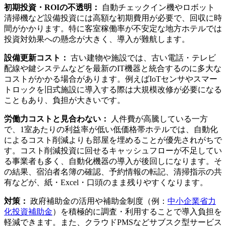
初期投資・ROIの不透明：
自動チェックイン機やロボット
清掃機など設備投資には高額な初期費用が必要で、回収に時
間がかかります。特に客室稼働率が不安定な地方ホテルでは
投資対効果への懸念が大きく、導入が難航します。
設備更新コスト：
古い建物や施設では、古い電話・テレビ
配線や鍵システムなどを最新のIT機器と統合するのに多大な
コストがかかる場合があります。例えばIoTセンサやスマー
トロックを旧式施設に導入する際は大規模改修が必要になる
こともあり、負担が大きいです。
労働力コストと見合わない：
人件費が高騰している一方
で、1室あたりの利益率が低い低価格帯ホテルでは、自動化
によるコスト削減よりも部屋を埋めることが優先されがちで
す。コスト削減投資に回せるキャッシュフローが不足してい
る事業者も多く、自動化機器の導入が後回しになります。そ
の結果、宿泊者名簿の確認、予約情報の転記、清掃指示の共
有などが、紙・Excel・口頭のまま残りやすくなります。
対策：
政府補助金の活用や補助金制度（例：
中小企業省力
化投資補助金
）を積極的に調査・利用することで導入負担を
軽減できます。また、クラウドPMSなどサブスク型サービス