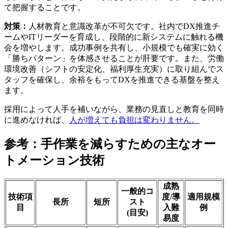
て把握することです。
対策：
人材教育と意識改革が不可欠です。社内でDX推進チ
ームやITリーダーを育成し、段階的に新システムに触れる機
会を増やします。成功事例を共有し、小規模でも確実に効く
「勝ちパターン」を体感させることが肝要です。また、労働
環境改善（シフトの安定化、福利厚生充実）に取り組んでス
タッフを確保し、余裕をもってDXを推進できる基盤を整え
ます。
採用によって人手を補いながら、業務の見直しと教育を同時
に進めなければ、
人が増えても負担は変わりません。
参考：手作業を減らすための主なオー
トメーション技術
成熟
一般的コ
技術項
度/導
適用規模
長所
短所
スト
目
入難
例
(目安)
易度