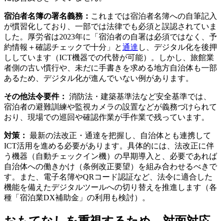
宿泊者名簿の署名義務：
これまでは宿泊者名簿への自筆記入
が慣習化しており、一部では法律でも必須と誤認されていま
した。厚労省は2023年に「宿泊者の自署は必須ではなく、予
約情報＋確認チェックで十分」と
通達
し、デジタル化を後押
ししています（ICT機器での代替が可能）。しかし、旅館業
者側の古い慣行や、未だに手書きを求める地方自治体も一部
あるため、デジタル化が進んでいない例があります。
その他法令要件：
消防法・建築基準法など安全基準では、
宿泊者の避難訓練や監視カメラの設置などが義務づけられて
おり、現場での巡回や確認作業が手作業で残っています。
対策：
最新の法改正・通達を把握し、自治体とも連携して
ICT活用を進める必要があります。具体的には、法改正に伴
う機器（自動チェックイン機）の早期導入と、必要であれば
自治体への働きかけ（条例改正要望）を組み合わせるべきで
す。また、電子名簿やQRコード認証など、法令に適合した
機能を備えたデジタルツールへの切り替えを推進します（各
種「宿泊業DX補助金」の利用も検討）。
おもてなしを重視するため、対面対応