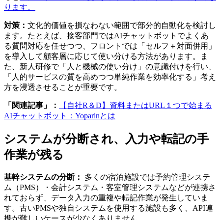
ります。
対策：
文化的価値を損なわない範囲で部分的自動化を検討し
ます。たとえば、接客部門ではAIチャットボットでよくあ
る質問対応を任せつつ、フロントでは「セルフ＋対面併用」
を導入して顧客層に応じて使い分ける方法があります。ま
た、新人研修で「人と機械の使い分け」の意識付けを行い、
「人的サービスの質を高めつつ単純作業を効率化する」考え
方を浸透させることが重要です。
「関連記事」：
【自社R＆D】資料またはURL１つで始まる
AIチャットボット：Yoparinとは
システムが分断され、入力や転記の手
作業が残る
基幹システムの分断：
多くの宿泊施設では予約管理システ
ム（PMS）・会計システム・客室管理システムなどが連携さ
れておらず、データ入力の重複や転記作業が発生していま
す。古いPMSや独自システムを使用する施設も多く、API連
携が難しいケースが少なくありません。