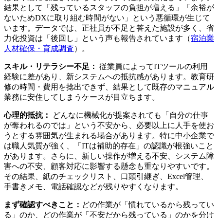
結果として「残っているスタッフの負担が増える」「余裕が
ないためDXに取り組む時間がない」という悪循環が生じて
います。データでは、正社員が不足と答えた施設が多く、省
力化投資は「後回し」という声も報告されています（
宿泊業
人材確保・育成調査
）。
スキル・リテラシー不足：
従業員によってITツールの利用
経験に差があり、新システムへの抵抗感があります。教育研
修の時間・費用を捻出できず、結果として既存のマニュアル
業務に安住してしまうケースが目立ちます。
心理的抵抗：
どんなに機械化が提案されても「自分の仕事
が奪われるのでは」という不安から、必要以上に人手を使お
うとする雰囲気が生まれる場合があります。特に中小企業で
は職人気質が強く、「ITは補助的存在」の認識が根強いこと
があります。さらに、新しい操作が増える不安、システム障
害への不安、顧客対応に影響する懸念も重なりやすいです。
その結果、紙のチェックリスト、口頭引継ぎ、Excel管理、
手書きメモ、電話確認などが残りやすくなります。
まず確認すべきこと：
どの作業が「慣れているから残ってい
る」のか、どの作業が「不安だから残っている」のかを分け