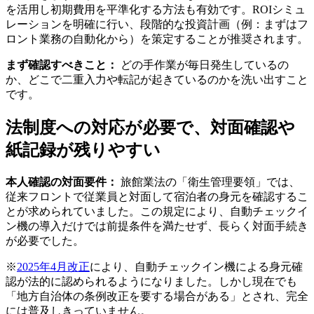
を活用し初期費用を平準化する方法も有効です。ROIシミュ
レーションを明確に行い、段階的な投資計画（例：まずはフ
ロント業務の自動化から）を策定することが推奨されます。
まず確認すべきこと：
どの手作業が毎日発生しているの
か、どこで二重入力や転記が起きているのかを洗い出すこと
です。
法制度への対応が必要で、対面確認や
紙記録が残りやすい
本人確認の対面要件：
旅館業法の「衛生管理要領」では、
従来フロントで従業員と対面して宿泊者の身元を確認するこ
とが求められていました。この規定により、自動チェックイ
ン機の導入だけでは前提条件を満たせず、長らく対面手続き
が必要でした。
※
2025年4月改正
により、自動チェックイン機による身元確
認が法的に認められるようになりました。しかし現在でも
「地方自治体の条例改正を要する場合がある」とされ、完全
には普及しきっていません。