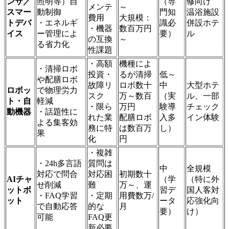
ンサ／
照明等）自
（専
修向け
メンテ
～
スマー
動制御
門知
温浴施設
費用
大規模：
トデバ
・エネルギ
識必
併設ホテ
・機器
数百万円
イス
ー管理によ
要）
ル
の互換
～
る省力化
性課題
・高額
機種によ
・清掃ロボ
投資・
るが清掃
低～
や配膳ロボ
故障リ
ロボ数十
中
大型ホテ
ロボッ
で物理労力
スク
万～数百
（実
ル、一部
ト・自
軽減
・限ら
万円
験導
チェック
動機器
・話題性に
れた業
配膳ロボ
入多
イン体験
よる集客効
務に特
は数百万
し）
果
化
円
・複雑
・24h多言語
質問は
中
全規模
対応で問合
対応困
初期数十
AIチャ
（学
（特に外
せ削減
難
万～、運
ットボ
習デ
国人客対
・FAQ学習
・定期
用費数万/
ット
ータ
応強化向
で自動応答
的な
月
要）
け）
可能
FAQ更
新必要