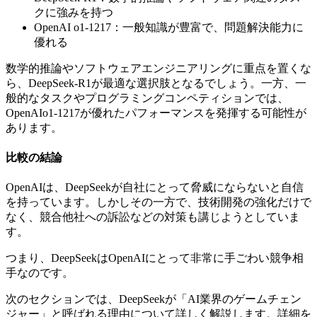
クに強みを持つ
OpenAI o1-1217：一般知識が豊富で、問題解決能力に
優れる
数学的推論やソフトウェアエンジニアリングに重点を置くな
ら、DeepSeek-R1が最適な選択肢となるでしょう。一方、一
般的なタスクやプログラミングコンペティションでは、
OpenAIo1-1217が優れたパフォーマンスを発揮する可能性が
あります。
比較の結論
OpenAIは、DeepSeekが自社にとって脅威にならないと自信
を持っています。しかしその一方で、技術開発の強化だけで
なく、競合他社への訴訟などの対策も講じようとしていま
す。
つまり、DeepSeekはOpenAIにとって非常に手ごわい競争相
手なのです。
次のセクションでは、DeepSeekが「AI業界のゲームチェン
ジャー」と呼ばれる理由について詳しく解説します。詳細を