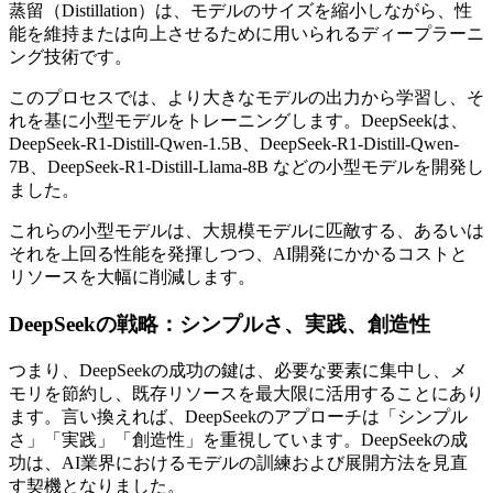
蒸留（Distillation）は、モデルのサイズを縮小しながら、性
能を維持または向上させるために用いられるディープラーニ
ング技術です。
このプロセスでは、より大きなモデルの出力から学習し、そ
れを基に小型モデルをトレーニングします。DeepSeekは、
DeepSeek-R1-Distill-Qwen-1.5B、DeepSeek-R1-Distill-Qwen-
7B、DeepSeek-R1-Distill-Llama-8B などの小型モデルを開発し
ました。
これらの小型モデルは、大規模モデルに匹敵する、あるいは
それを上回る性能を発揮しつつ、AI開発にかかるコストと
リソースを大幅に削減します。
DeepSeekの戦略：シンプルさ、実践、創造性
つまり、DeepSeekの成功の鍵は、必要な要素に集中し、メ
モリを節約し、既存リソースを最大限に活用することにあり
ます。言い換えれば、DeepSeekのアプローチは「シンプル
さ」「実践」「創造性」を重視しています。DeepSeekの成
功は、AI業界におけるモデルの訓練および展開方法を見直
す契機となりました。