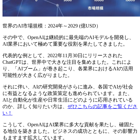
世界のAI市場規模：2024年～2029 (億USD）
その中で、OpenAIは継続的に最先端のAIモデルを開発し、
AI業界において極めて重要な役割を果たしてきました。
代表的な例として、2022年11月30日にリリースされた
ChatGPTは、世界中で大きな注目を集めました。これによ
り、「AIブーム」が巻き起こり、各業界におけるAIの活用
可能性が大きく広がりました。
それに伴い、AIの研究開発がさらに進み、各国でAIが社会
に有益となるような政策策定も進められています。また、
AIと自動化が生産や日常生活にどのように応用されている
のか、詳しく知りたい方は、
ぜひこちらの記事をご覧くださ
い！
こうして、OpenAIはAI業界に多大な貢献を果たし、確固た
る地位を築きました。ビジネスの成功とともに、その影響力
もますます拡大しています。