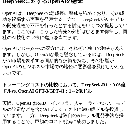
DeepSeekに対するOpenAIの懸念
OpenAIは、DeepSeekの急成長に警戒を強めており、その成
功を祝福する声明を発表する一方で、DeepSeekがAIモデル
の開発過程で不正を行ったとする訴えをいくつか提起してい
ます。ここでは、こうした告発の分析はひとまず保留し、両
社のAI技術の比較に焦点を当てます。
OpenAIとDeepSeekの双方には、それぞれ独自の強みがあり
ます。しかし、OpenAIが最も懸念しているのは、DeepSeek
がAI市場を変革する画期的な技術を持ち、その影響が
OpenAIのビジネスや市場での地位に悪影響を及ぼしかねな
い点です。
トレーニングコストの比較において、DeepSeek-R1：0.06億
ドルvs. OpenAI GPT-3/GPT-4I：1～2億ドル
実際、OpenAIはR&D、インフラ、人材、ライセンス、モデ
ルの設定などを含むAIプロジェクトに約60億ドルを投資し
ています。一方、DeepSeekは独自のAIモデル開発手法を採
用することで、巨額のコスト削減に成功しました。