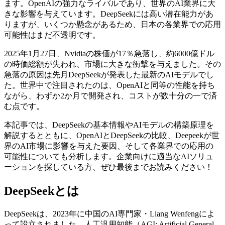
ます。OpenAIの強力なライバルであり、世界のAI業界に大
きな影響を与えています。DeepSeekには高い潜在能力があ
りますが、いくつか懸念があるため、日本の各業界での応用
可能性はまだ不透明です。
2025年1月27日、Nvidiaの株価が17％急落し、約6000億ドル
の時価総額が失われ、市場に大きな衝撃を与えました。その
急落の原因は先月DeepSeekが発表した最新のAIモデルでし
た。世界中で注目されたのは、OpenAIと同等の性能を持ち
ながら、わずか2か月で開発され、コストが数十分の一で済
む点です。
本記事では、DeepSeekの基本情報やAIモデルの構築原理を
解説するとともに、OpenAIとDeepSeekの比較、Deepeekが世
界のAI市場に影響を与えた要因、そして各業界での応用の
可能性についても分析します。企業向けに適当なAIソリュ
ーションを探している方、ぜひ最後までお読みください！
DeepSeekとは
DeepSeekは、2023年に中国のAI専門家・Liang Wenfengによ
って設立されました。人工汎用知能（AGI: Artificial General