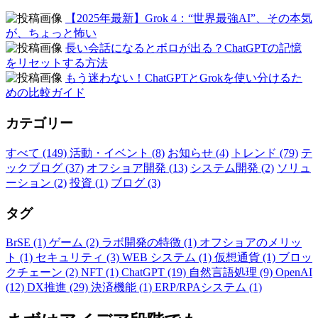
【2025年最新】Grok 4：“世界最強AI”、その本気
が、ちょっと怖い
長い会話になるとボロが出る？ChatGPTの記憶
をリセットする方法
もう迷わない！ChatGPTとGrokを使い分けるた
めの比較ガイド
カテゴリー
すべて (149)
活動・イベント (8)
お知らせ (4)
トレンド (79)
テ
ックブログ (37)
オフショア開発 (13)
システム開発 (2)
ソリュ
ーション (2)
投資 (1)
ブログ (3)
タグ
BrSE (1)
ゲーム (2)
ラボ開発の特徴 (1)
オフショアのメリッ
ト (1)
セキュリティ (3)
WEB システム (1)
仮想通貨 (1)
ブロッ
クチェーン (2)
NFT (1)
ChatGPT (19)
自然言語処理 (9)
OpenAI
(12)
DX推進 (29)
決済機能 (1)
ERP/RPAシステム (1)