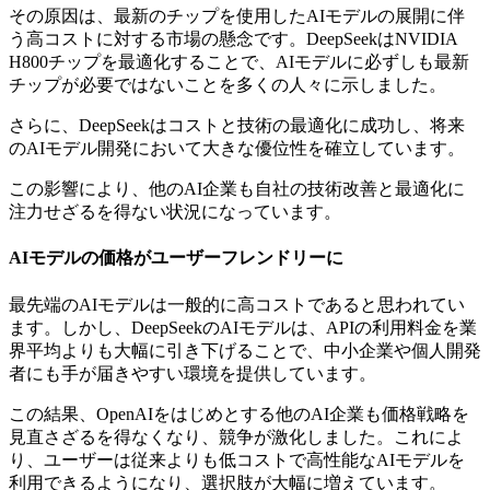
その原因は、最新のチップを使用したAIモデルの展開に伴
う高コストに対する市場の懸念です。DeepSeekはNVIDIA
H800チップを最適化することで、AIモデルに必ずしも最新
チップが必要ではないことを多くの人々に示しました。
さらに、DeepSeekはコストと技術の最適化に成功し、将来
のAIモデル開発において大きな優位性を確立しています。
この影響により、他のAI企業も自社の技術改善と最適化に
注力せざるを得ない状況になっています。
AIモデルの価格がユーザーフレンドリーに
最先端のAIモデルは一般的に高コストであると思われてい
ます。しかし、DeepSeekのAIモデルは、APIの利用料金を業
界平均よりも大幅に引き下げることで、中小企業や個人開発
者にも手が届きやすい環境を提供しています。
この結果、OpenAIをはじめとする他のAI企業も価格戦略を
見直さざるを得なくなり、競争が激化しました。これによ
り、ユーザーは従来よりも低コストで高性能なAIモデルを
利用できるようになり、選択肢が大幅に増えています。