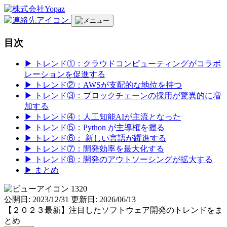
目次
▶︎ トレンド①：クラウドコンピューティングがコラボ
レーションを促進する
▶︎ トレンド②：AWSが支配的な地位を持つ
▶︎ トレンド③：ブロックチェーンの採用が驚異的に増
加する
▶︎ トレンド④：人工知能AIが主流となった
▶︎ トレンド⑤：Python が主導権を握る
▶︎ トレンド⑥： 新しい言語が躍進する
▶︎ トレンド⑦：開発効率を最大化する
▶︎ トレンド⑧：開発のアウトソーシングが拡大する
▶︎ まとめ
1320
公開日: 2023/12/31
更新日: 2026/06/13
【２０２３最新】注目したソフトウェア開発のトレンドをま
とめ