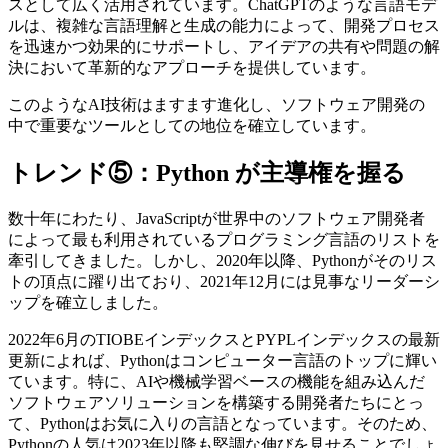
スとして広く活用されています。ChatGPTのような言語モデ
ルは、複雑な言語理解と生成の能力によって、開発プロセス
を迅速かつ効果的にサポートし、アイデアの共有や問題の解
決において革新的なアプローチを提供しています。
このようなAI技術はますます進化し、ソフトウェア開発の
中で重要なツールとしての地位を確立しています。
トレンド⑤：Python が主導権を握る
数十年にわたり、JavaScriptが世界中のソフトウェア開発者
によって最も利用されているプログラミング言語のリストを
牽引してきました。しかし、2020年以降、Pythonがそのリス
トの頂点に躍り出ており、2021年12月には見事なリーダーシ
ップを確立しました。
2022年6月のTIOBEインデックスとPYPLインデックスの最新
更新によれば、Pythonはコンピューター言語のトップに輝い
ています。特に、AIや機械学習ベースの機能を組み込んだ
ソフトウェアソリューションを構築する開発者たちにとっ
て、Pythonはお気に入りの言語となっています。そのため、
Pythonの人気は2023年以降も堅調な伸びを見せることでしょ