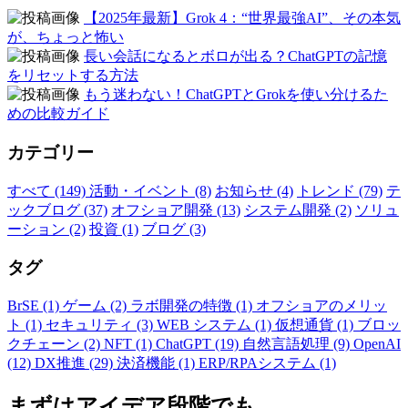
【2025年最新】Grok 4：“世界最強AI”、その本気
が、ちょっと怖い
長い会話になるとボロが出る？ChatGPTの記憶
をリセットする方法
もう迷わない！ChatGPTとGrokを使い分けるた
めの比較ガイド
カテゴリー
すべて (149)
活動・イベント (8)
お知らせ (4)
トレンド (79)
テ
ックブログ (37)
オフショア開発 (13)
システム開発 (2)
ソリュ
ーション (2)
投資 (1)
ブログ (3)
タグ
BrSE (1)
ゲーム (2)
ラボ開発の特徴 (1)
オフショアのメリッ
ト (1)
セキュリティ (3)
WEB システム (1)
仮想通貨 (1)
ブロッ
クチェーン (2)
NFT (1)
ChatGPT (19)
自然言語処理 (9)
OpenAI
(12)
DX推進 (29)
決済機能 (1)
ERP/RPAシステム (1)
まずはアイデア段階でも