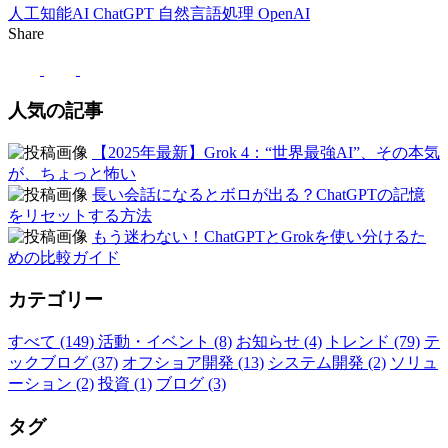
人工知能AI
ChatGPT
自然言語処理
OpenAI
Share
人気の記事
【2025年最新】Grok 4：“世界最強AI”、その本気
が、ちょっと怖い
長い会話になるとボロが出る？ChatGPTの記憶
をリセットする方法
もう迷わない！ChatGPTとGrokを使い分けるた
めの比較ガイド
カテゴリー
すべて (149)
活動・イベント (8)
お知らせ (4)
トレンド (79)
テ
ックブログ (37)
オフショア開発 (13)
システム開発 (2)
ソリュ
ーション (2)
投資 (1)
ブログ (3)
タグ